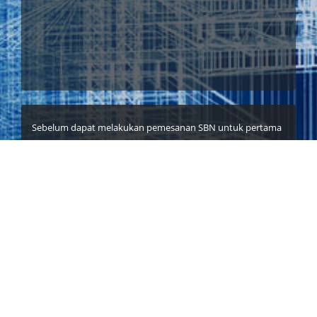
Sebelum dapat melakukan pemesanan SBN untuk pertama
kali, nasabah harus mendaftarkan investor ke E-SBN
kemenkeu dengab cara sbb:
Login user sbn.bri.co.id
Masuk ke management investor
Klik daftar investor
Ceklis persetujuan dan submit